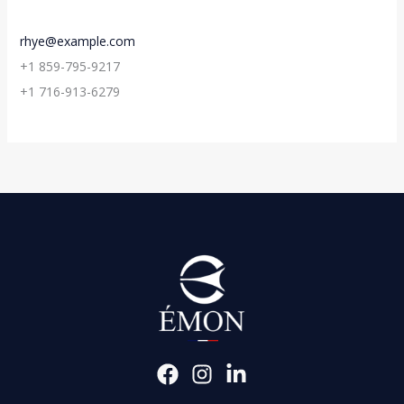
rhye@example.com
+1 859-795-9217
+1 716-913-6279